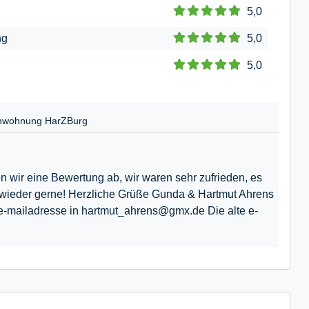
5,0
ng
5,0
5,0
nwohnung HarZBurg
n wir eine Bewertung ab, wir waren sehr zufrieden, es
er wieder gerne! Herzliche Grüße Gunda & Hartmut Ahrens
e e-mailadresse in hartmut_ahrens@gmx.de Die alte e-