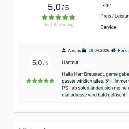
5,0
Lage
/
5
Preis / Leistu
Bei
1
Bewertung
Service
Ahrens
19.04.2026
Ferie
5,0
Hartmut
/
5
Hallo Herr Breustedt, gerne gebe
passte wirklich alles, 5*+. Imm
PS : ab sofort ändert sich mein
mailadresse wird bald gelöscht.