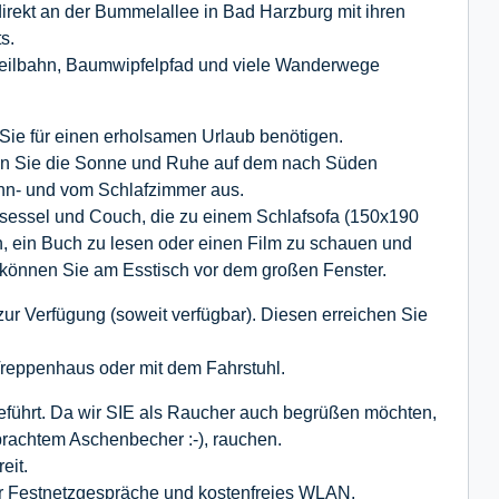
rekt an der Bummelallee in Bad Harzburg mit ihren
s.
Seilbahn, Baumwipfelpfad und viele Wanderwege
Sie für einen erholsamen Urlaub benötigen.
ßen Sie die Sonne und Ruhe auf dem nach Süden
hn- und vom Schlafzimmer aus.
sessel und Couch, die zu einem Schlafsofa (150x190
, ein Buch zu lesen oder einen Film zu schauen und
 können Sie am Esstisch vor dem großen Fenster.
zur Verfügung (soweit verfügbar). Diesen erreichen Sie
Treppenhaus oder mit dem Fahrstuhl.
rt. Da wir SIE als Raucher auch begrüßen möchten,
brachtem Aschenbecher :-), rauchen.
eit.
ür Festnetzgespräche und kostenfreies WLAN.